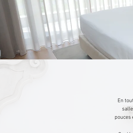
En tout
sall
pouces e