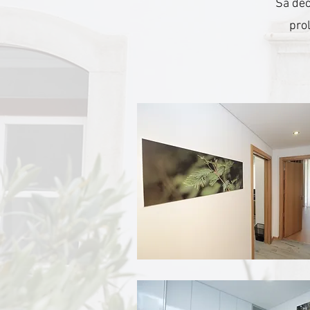
Sa déc
prol