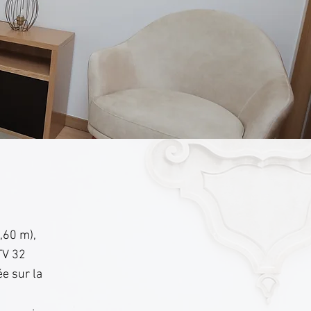
,60 m),
TV 32
e sur la