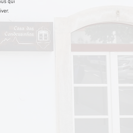
nus qui
iver.