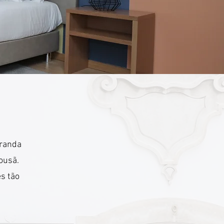
aranda
ousã.
s tão